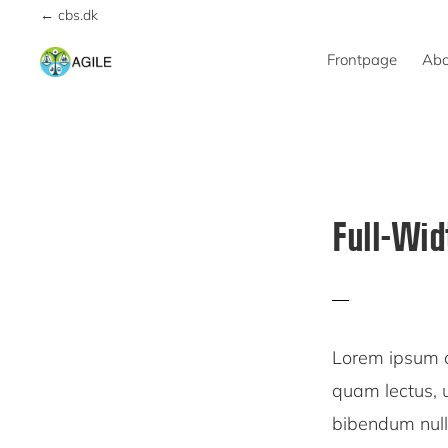
Skip
Skip
← cbs.dk
to
to
Frontpage
Abo
primary
main
AGILE
navigation
content
Full-Wid
Lorem ipsum d
quam lectus, u
bibendum null