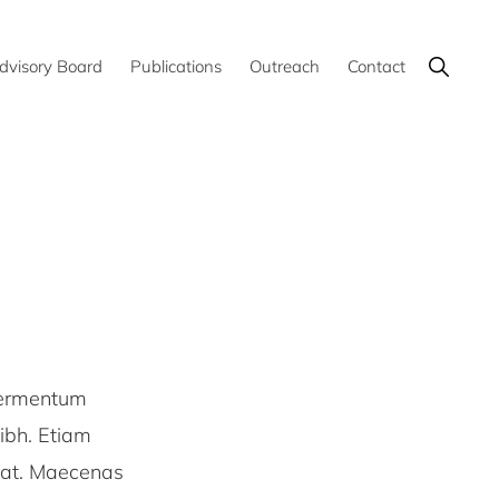
Show
dvisory Board
Publications
Outreach
Contact
Search
 fermentum
ibh. Etiam
tpat. Maecenas