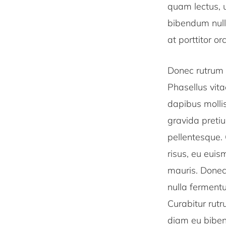
quam lectus, u
bibendum null
at porttitor o
Donec rutrum d
Phasellus vita
dapibus mollis
gravida preti
pellentesque. 
risus, eu euis
mauris. Donec 
nulla fermentu
Curabitur rutr
diam eu bibend