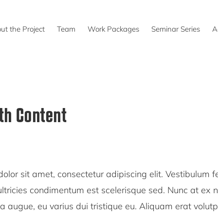
ut the Project
Team
Work Packages
Seminar Series
A
th Content
olor sit amet, consectetur adipiscing elit. Vestibulum
ltricies condimentum est scelerisque sed. Nunc at ex n
a augue, eu varius dui tristique eu. Aliquam erat volu