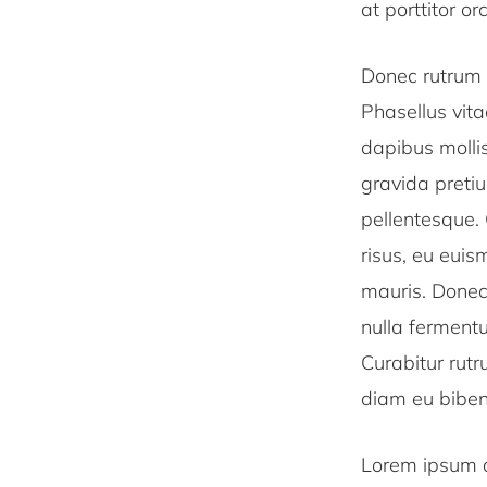
at porttitor o
Donec rutrum d
Phasellus vita
dapibus mollis
gravida preti
pellentesque. 
risus, eu euis
mauris. Donec 
nulla fermentu
Curabitur rutr
diam eu bibend
Lorem ipsum d