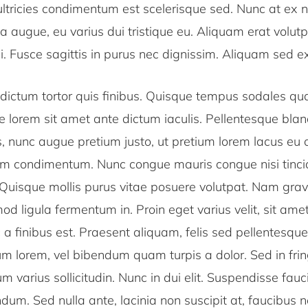
ltricies condimentum est scelerisque sed. Nunc at ex n
a augue, eu varius dui tristique eu. Aliquam erat volu
rci. Fusce sagittis in purus nec dignissim. Aliquam sed ex
ictum tortor quis finibus. Quisque tempus sodales quam
e lorem sit amet ante dictum iaculis. Pellentesque blan
, nunc augue pretium justo, ut pretium lorem lacus eu 
um condimentum. Nunc congue mauris congue nisi tinci
Quisque mollis purus vitae posuere volutpat. Nam gravi
mod ligula fermentum in. Proin eget varius velit, sit ame
a finibus est. Praesent aliquam, felis sed pellentesque
m lorem, vel bibendum quam turpis a dolor. Sed in frin
um varius sollicitudin. Nunc in dui elit. Suspendisse fau
um. Sed nulla ante, lacinia non suscipit at, faucibus n