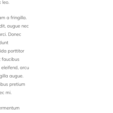
 leo.
 a fringilla.
dit, augue nec
orci. Donec
dunt
da porttitor
t faucibus
 eleifend, arcu
gilla augue.
cibus pretium
ec mi.
 fermentum