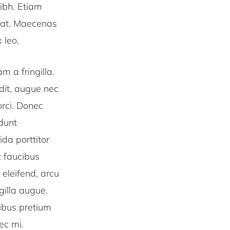
ibh. Etiam
tpat. Maecenas
 leo.
 a fringilla.
dit, augue nec
orci. Donec
dunt
da porttitor
t faucibus
 eleifend, arcu
gilla augue.
cibus pretium
ec mi.