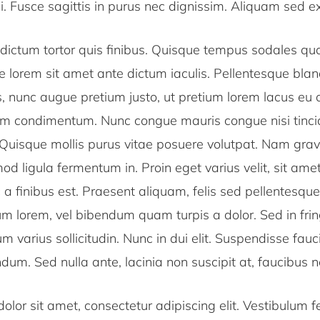
rci. Fusce sagittis in purus nec dignissim. Aliquam sed ex
ictum tortor quis finibus. Quisque tempus sodales quam
e lorem sit amet ante dictum iaculis. Pellentesque blan
, nunc augue pretium justo, ut pretium lorem lacus eu 
um condimentum. Nunc congue mauris congue nisi tinci
Quisque mollis purus vitae posuere volutpat. Nam gravi
mod ligula fermentum in. Proin eget varius velit, sit ame
a finibus est. Praesent aliquam, felis sed pellentesque
m lorem, vel bibendum quam turpis a dolor. Sed in frin
um varius sollicitudin. Nunc in dui elit. Suspendisse fau
um. Sed nulla ante, lacinia non suscipit at, faucibus n
olor sit amet, consectetur adipiscing elit. Vestibulum