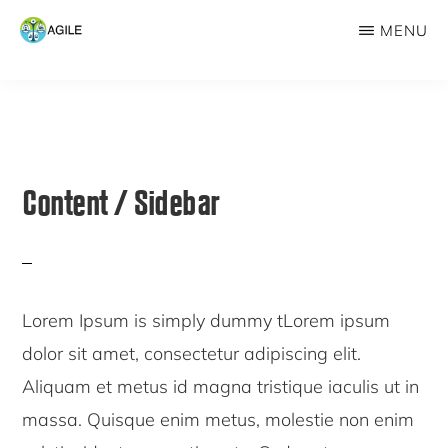
Skip
Skip
MENU
to
to
AGILE
main
primary
content
sidebar
Content / Sidebar
Lorem Ipsum is simply dummy tLorem ipsum
dolor sit amet, consectetur adipiscing elit.
Aliquam et metus id magna tristique iaculis ut in
massa. Quisque enim metus, molestie non enim