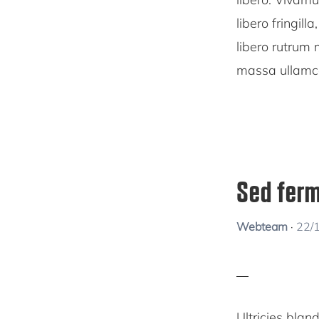
libero fringill
libero rutrum
massa ullamco
Sed fer
Webteam
·
22/
Ultricies blan