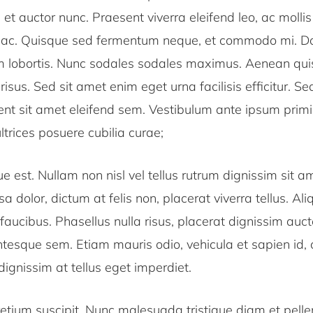
m et auctor nunc. Praesent viverra eleifend leo, ac mollis
ac. Quisque sed fermentum neque, et commodo mi. Do
rum lobortis. Nunc sodales sodales maximus. Aenean qui
sus. Sed sit amet enim eget urna facilisis efficitur. Se
ent sit amet eleifend sem. Vestibulum ante ipsum primi
ultrices posuere cubilia curae;
 est. Nullam non nisl vel tellus rutrum dignissim sit a
 dolor, dictum at felis non, placerat viverra tellus. A
 faucibus. Phasellus nulla risus, placerat dignissim auct
entesque sem. Etiam mauris odio, vehicula et sapien id, c
dignissim at tellus eget imperdiet.
etium suscipit. Nunc malesuada tristique diam et pelle