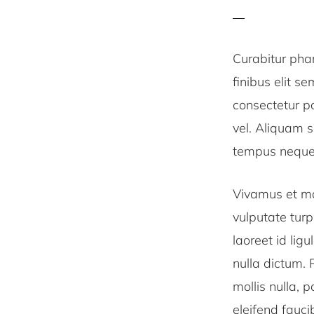
Curabitur phar
finibus elit se
consectetur po
vel. Aliquam s
tempus neque, 
Vivamus et mal
vulputate turp
laoreet id lig
nulla dictum.
mollis nulla, 
eleifend fauci