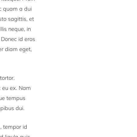
ec quam a dui
o sagittis, et
lis neque, in
. Donec id eros
er diam eget,
tortor.
ec eu ex. Nam
gue tempus
apibus dui.
, tempor id
 ligula quis