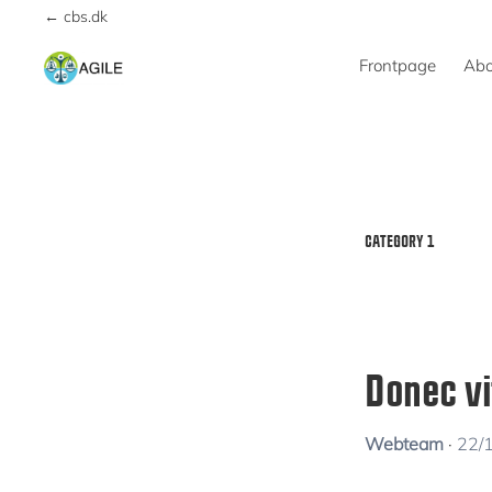
Skip
Skip
← cbs.dk
to
to
Frontpage
Abo
primary
main
AGILE
navigation
content
CATEGORY 1
Donec vi
Webteam
·
22/