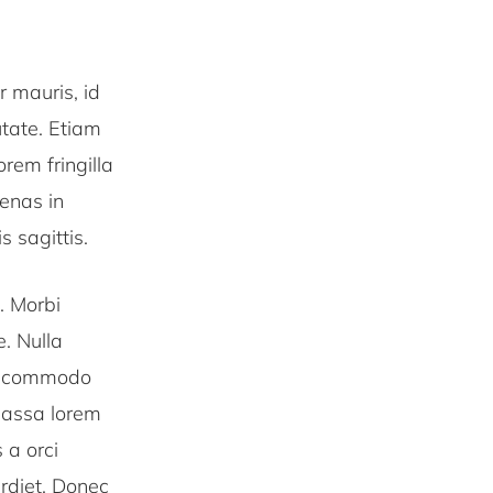
r mauris, id
putate. Etiam
orem fringilla
cenas in
s sagittis.
. Morbi
e. Nulla
 id commodo
 massa lorem
 a orci
erdiet. Donec