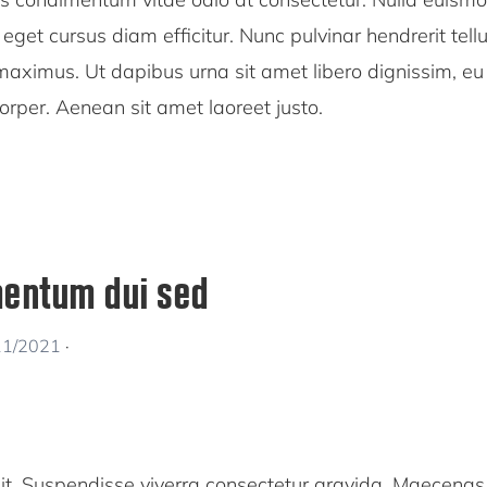
a, eget cursus diam efficitur. Nunc pulvinar hendrerit tell
 maximus. Ut dapibus urna sit amet libero dignissim, eu
rper. Aenean sit amet laoreet justo.
mentum dui sed
11/2021
·
dit. Suspendisse viverra consectetur gravida. Maecenas