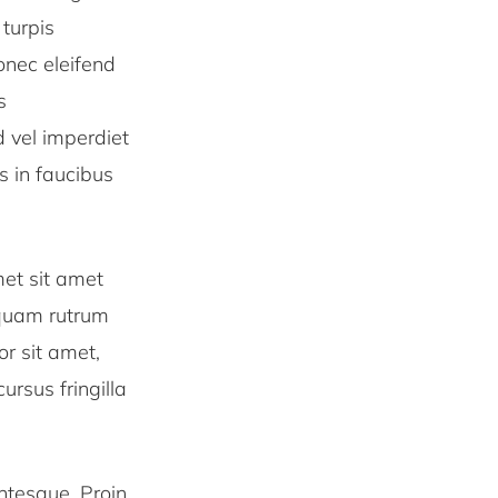
 turpis
nec eleifend
s
d vel imperdiet
s in faucibus
met sit amet
liquam rutrum
or sit amet,
ursus fringilla
ntesque. Proin