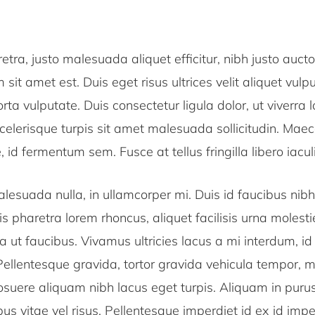
etra, justo malesuada aliquet efficitur, nibh justo aucto
m sit amet est. Duis eget risus ultrices velit aliquet vul
rta vulputate. Duis consectetur ligula dolor, ut viverra l
celerisque turpis sit amet malesuada sollicitudin. Mae
id fermentum sem. Fusce at tellus fringilla libero iaculi
esuada nulla, in ullamcorper mi. Duis id faucibus nibh
is pharetra lorem rhoncus, aliquet facilisis urna molesti
ula ut faucibus. Vivamus ultricies lacus a mi interdum,
 Pellentesque gravida, tortor gravida vehicula tempor,
posuere aliquam nibh lacus eget turpis. Aliquam in purus
bus vitae vel risus. Pellentesque imperdiet id ex id imp