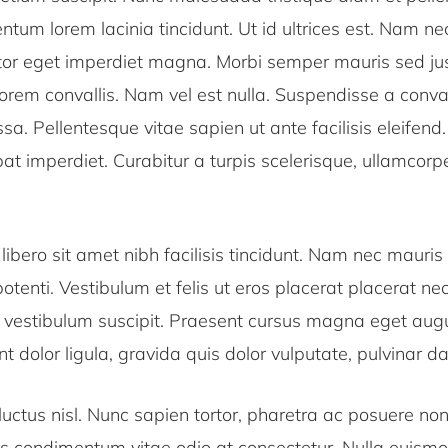
tum lorem lacinia tincidunt. Ut id ultrices est. Nam n
tor eget imperdiet magna. Morbi semper mauris sed just
orem convallis. Nam vel est nulla. Suspendisse a conval
a. Pellentesque vitae sapien ut ante facilisis eleifend
pat imperdiet. Curabitur a turpis scelerisque, ullamcorp
 libero sit amet nibh facilisis tincidunt. Nam nec mauris 
tenti. Vestibulum et felis ut eros placerat placerat n
u vestibulum suscipit. Praesent cursus magna eget au
nt dolor ligula, gravida quis dolor vulputate, pulvinar d
uctus nisl. Nunc sapien tortor, pharetra ac posuere non
us condimentum vitae odio at consectetur. Nulla euismod