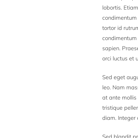
lobortis. Etia
condimentum 
tortor id rut
condimentum ri
sapien. Praes
orci luctus et 
Sed eget augue
leo. Nam massa
at ante mollis
tristique pell
diam. Integer 
Sed blandit pr