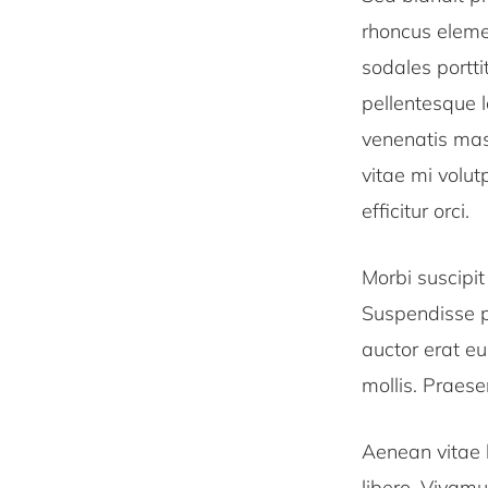
rhoncus elemen
sodales portti
pellentesque l
venenatis mass
vitae mi volut
efficitur orci.
Morbi suscipit
Suspendisse po
auctor erat e
mollis. Praese
Aenean vitae l
libero. Vivam