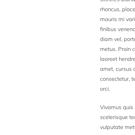
rhoncus, place
mauris mi vari
finibus venen
diam vel, por
metus. Proin c
laoreet hendre
amet, cursus c
consectetur, t
orci.
Vivamus quis m
scelerisque te
vulputate metu