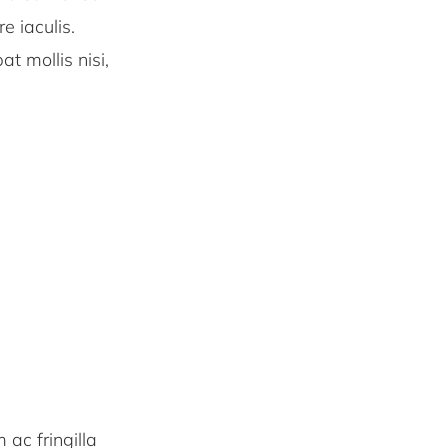
 iaculis.
t mollis nisi,
 ac fringilla