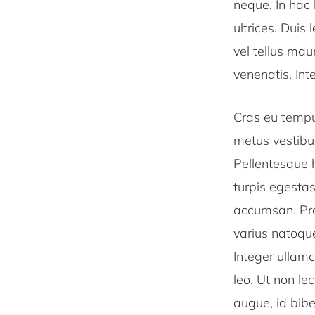
neque. In hac
ultrices. Duis
vel tellus mau
venenatis. In
Cras eu tempus
metus vestibu
Pellentesque 
turpis egestas
accumsan. Proi
varius natoqu
Integer ullamc
leo. Ut non le
augue, id bibe