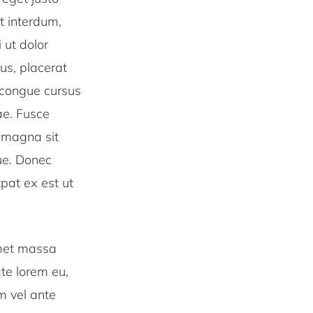
it interdum,
 ut dolor
us, placerat
 congue cursus
ae. Fusce
t magna sit
gue. Donec
tpat ex est ut
amet massa
te lorem eu,
m vel ante