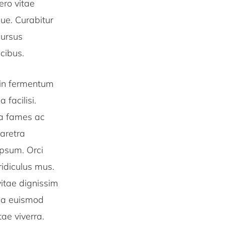
ero vitae
que. Curabitur
cursus
cibus.
, in fermentum
facilisi.
da fames ac
haretra
ipsum. Orci
ridiculus mus.
vitae dignissim
ida euismod
ae viverra.