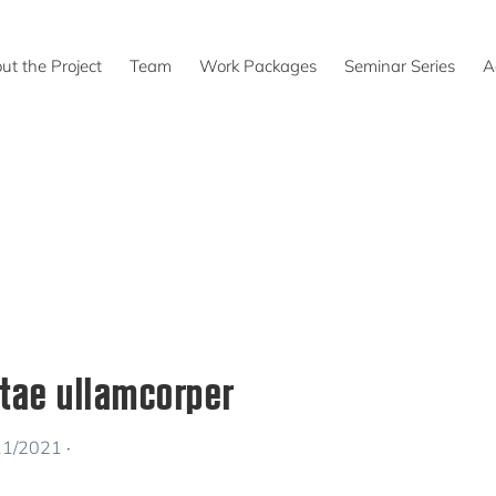
ut the Project
Team
Work Packages
Seminar Series
A
tae ullamcorper
11/2021
·