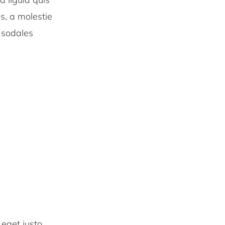
us, a molestie
 sodales
 eget justo