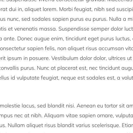
rat dui in, aliquet lorem. Morbi feugiat, nibh sed suscip
us nunc, sed sodales sapien purus eu purus. Nulla a mi
atis et venenatis massa. Suspendisse semper dolor luct
ta ante. Donec augue enim, tincidunt eget purus luctus,
onsectetur sapien felis, non aliquet risus accumsan vit
rit ipsum in posuere. Vestibulum dolor dolor, ultrices u
onvallis purus. Nunc at placerat est, nec tincidunt au
ellus id vulputate feugiat, neque est sodales est, a volu
olestie lacus, sed blandit nisi. Aenean eu tortor sit 
mpus nec at nibh. Aliquam vitae sapien ornare, vulputa
s. Nullam aliquet risus blandit varius scelerisque. Etia