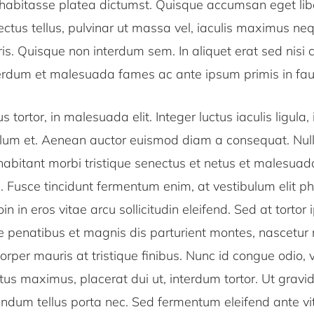
 habitasse platea dictumst. Quisque accumsan eget lib
 lectus tellus, pulvinar ut massa vel, iaculis maximus ne
ris. Quisque non interdum sem. In aliquet erat sed nisi 
terdum et malesuada fames ac ante ipsum primis in fau
 tortor, in malesuada elit. Integer luctus iaculis ligula
lum et. Aenean auctor euismod diam a consequat. Nulla 
habitant morbi tristique senectus et netus et malesua
. Fusce tincidunt fermentum enim, at vestibulum elit p
n in eros vitae arcu sollicitudin eleifend. Sed at tortor 
e penatibus et magnis dis parturient montes, nascetur 
orper mauris at tristique finibus. Nunc id congue odio, 
ctus maximus, placerat dui ut, interdum tortor. Ut grav
ndum tellus porta nec. Sed fermentum eleifend ante vit